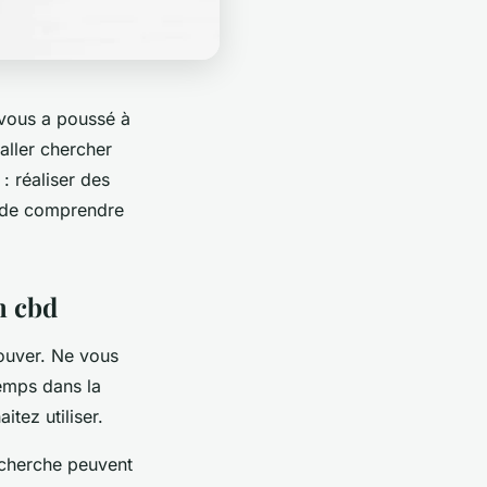
 vous a poussé à
aller chercher
: réaliser des
l de comprendre
n cbd
rouver. Ne vous
temps dans la
tez utiliser.
echerche peuvent