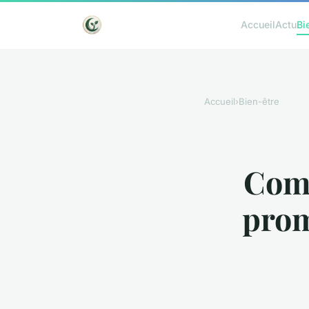
Accueil
Actu
Bi
Accueil
›
Bien-être
Comm
prom