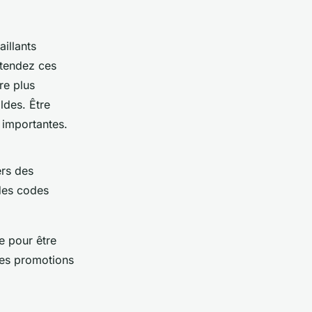
aillants
ttendez ces
re plus
ldes. Être
 importantes.
ers des
des codes
e pour être
ères promotions