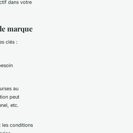
ctif dans votre
 de marque
s clés :
besoin
urses au
tion peut
el, etc.
 les conditions