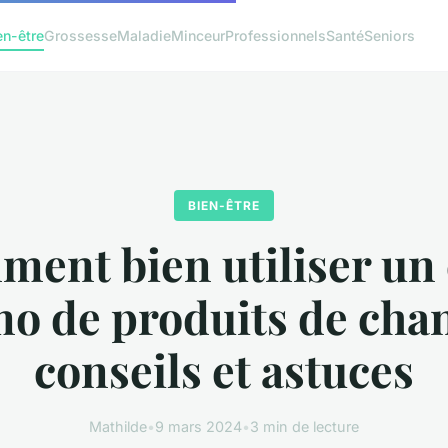
en-être
Grossesse
Maladie
Minceur
Professionnels
Santé
Seniors
BIEN-ÊTRE
ent bien utiliser un
o de produits de chan
conseils et astuces
Mathilde
•
9 mars 2024
•
3 min de lecture