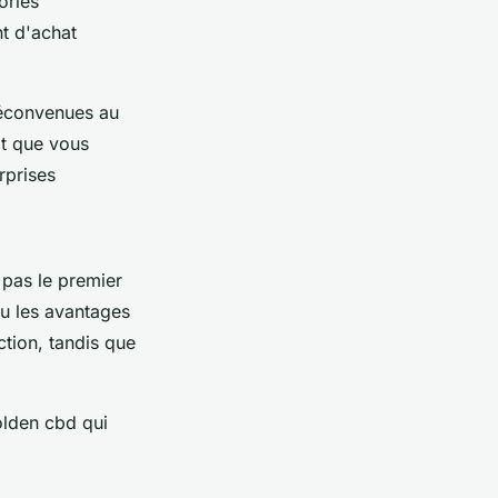
ories
nt d'achat
déconvenues au
it que vous
rprises
 pas le premier
ou les avantages
ction, tandis que
olden cbd qui