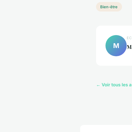
Bien-être
EC
M
M
← Voir tous les a