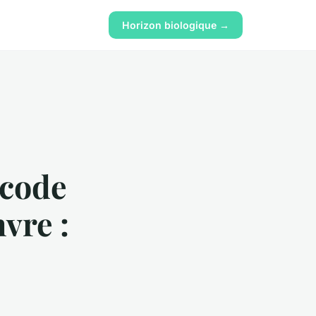
Horizon biologique →
 code
vre :