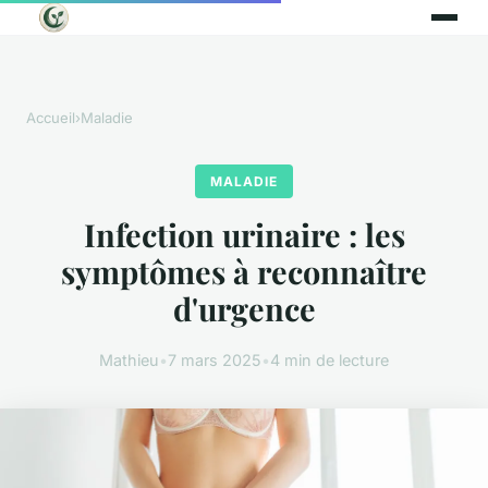
Accueil
›
Maladie
MALADIE
Infection urinaire : les
symptômes à reconnaître
d'urgence
Mathieu
•
7 mars 2025
•
4 min de lecture