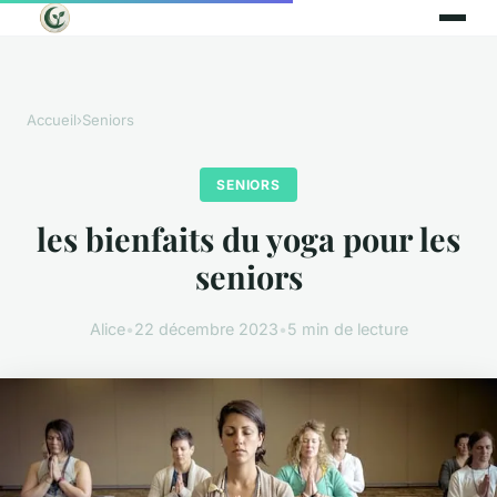
Accueil
›
Seniors
SENIORS
les bienfaits du yoga pour les
seniors
Alice
•
22 décembre 2023
•
5 min de lecture