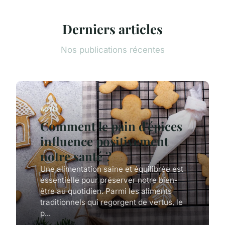
Derniers articles
Nos publications récentes
ACTU
Comment le pain d'épices
influence positivement
notre santé ?
Une alimentation saine et équilibrée est
essentielle pour préserver notre bien-
être au quotidien. Parmi les aliments
traditionnels qui regorgent de vertus, le
p...