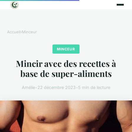
Accueil
›
Minceur
MINCEUR
Mincir avec des recettes à
base de super-aliments
Amélie
•
22 décembre 2023
•
5 min de lecture