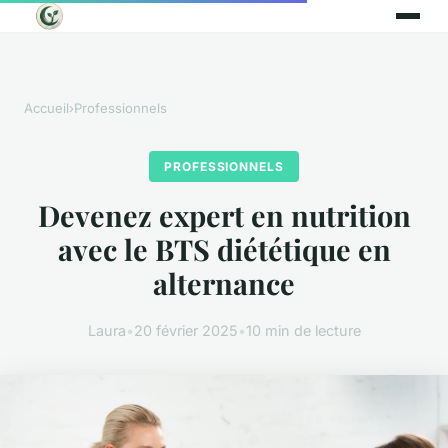
Accueil
›
Professionnels
PROFESSIONNELS
Devenez expert en nutrition
avec le BTS diététique en
alternance
Laura
•
20 février 2025
•
10 min de lecture