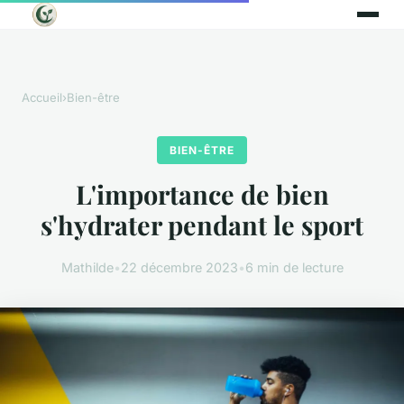
Accueil
›
Bien-être
BIEN-ÊTRE
L'importance de bien
s'hydrater pendant le sport
Mathilde
•
22 décembre 2023
•
6 min de lecture