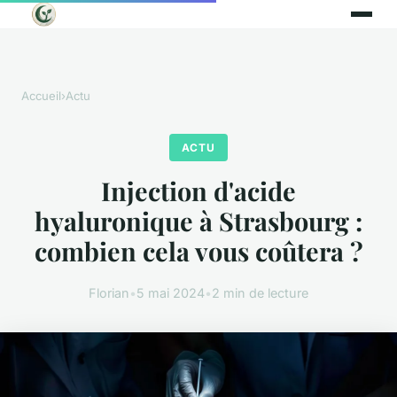
Accueil
›
Actu
ACTU
Injection d'acide
hyaluronique à Strasbourg :
combien cela vous coûtera ?
Florian
•
5 mai 2024
•
2 min de lecture