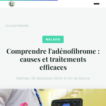
Accueil
›
Maladie
MALADIE
Comprendre l'adénofibrome :
causes et traitements
efficaces
Mathieu
•
26 décembre 2024
•
4 min de lecture