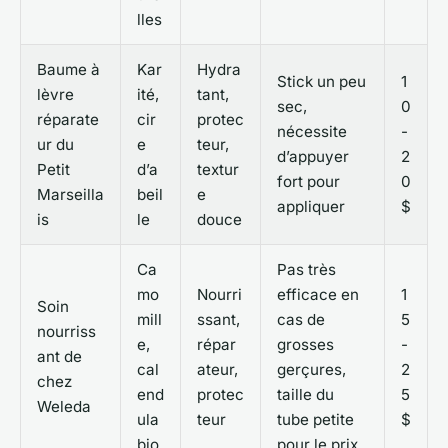
lles
Baume à
Kar
Hydra
Stick un peu
1
lèvre
ité,
tant,
sec,
0
réparate
cir
protec
nécessite
-
ur du
e
teur,
d’appuyer
2
Petit
d’a
textur
fort pour
0
Marseilla
beil
e
appliquer
$
is
le
douce
Ca
Pas très
mo
Nourri
efficace en
1
Soin
mill
ssant,
cas de
5
nourriss
e,
répar
grosses
-
ant de
cal
ateur,
gerçures,
2
chez
end
protec
taille du
5
Weleda
ula
teur
tube petite
$
bio
pour le prix