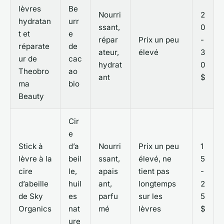
lèvres
Be
Nourri
2
hydratan
urr
ssant,
0
t et
e
répar
Prix un peu
-
réparate
de
ateur,
élevé
3
ur de
cac
hydrat
0
Theobro
ao
ant
$
ma
bio
Beauty
Cir
e
Stick à
d’a
Nourri
Prix un peu
1
lèvre à la
beil
ssant,
élevé, ne
5
cire
le,
apais
tient pas
-
d’abeille
huil
ant,
longtemps
2
de Sky
es
parfu
sur les
5
Organics
nat
mé
lèvres
$
ure