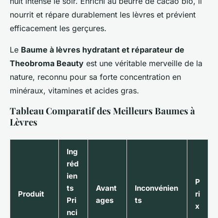
nuit intense le soir. Enrichi au beurre de cacao bio, il
nourrit et répare durablement les lèvres et prévient
efficacement les gerçures.
Le
Baume à lèvres hydratant et réparateur de
Theobroma Beauty
est une véritable merveille de la
nature, reconnu pour sa forte concentration en
minéraux, vitamines et acides gras.
Tableau Comparatif des Meilleurs Baumes à
Lèvres
Ing
réd
ien
P
ts
Avant
Inconvénien
Produit
ri
Pri
ages
ts
x
nci