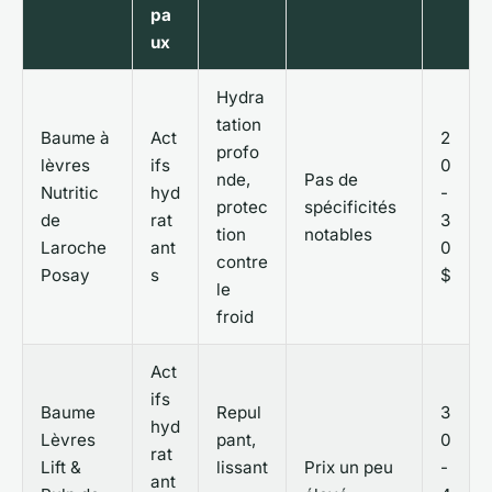
pa
ux
Hydra
tation
Baume à
Act
2
profo
lèvres
ifs
0
nde,
Pas de
Nutritic
hyd
-
protec
spécificités
de
rat
3
tion
notables
Laroche
ant
0
contre
Posay
s
$
le
froid
Act
ifs
Baume
Repul
3
hyd
Lèvres
pant,
0
rat
Lift &
lissant
Prix un peu
-
ant