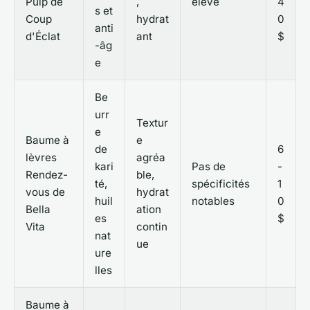
Pulp de
,
élevé
4
s et
Coup
hydrat
0
anti
d'Éclat
ant
$
-âg
e
Be
urr
Textur
e
Baume à
e
de
6
lèvres
agréa
kari
Pas de
-
Rendez-
ble,
té,
spécificités
1
vous de
hydrat
huil
notables
0
Bella
ation
es
$
Vita
contin
nat
ue
ure
lles
Baume à