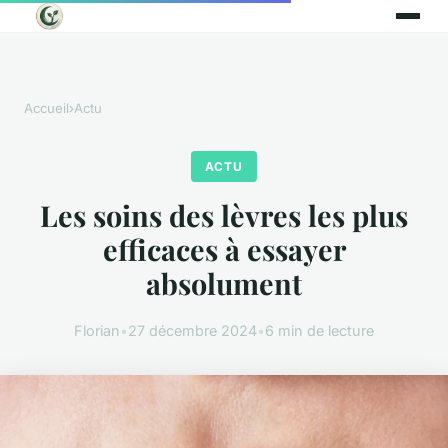
Accueil
›
Actu
ACTU
Les soins des lèvres les plus
efficaces à essayer
absolument
Florian
•
27 décembre 2024
•
6 min de lecture