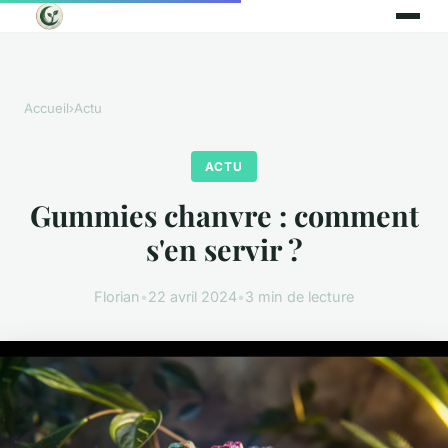
Accueil
›
Actu
ACTU
Gummies chanvre : comment
s'en servir ?
Florian
•
22 avril 2024
•
3 min de lecture