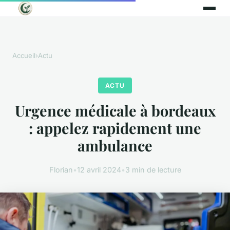
Accueil
›
Actu
ACTU
Urgence médicale à bordeaux
: appelez rapidement une
ambulance
Florian
•
12 avril 2024
•
3 min de lecture