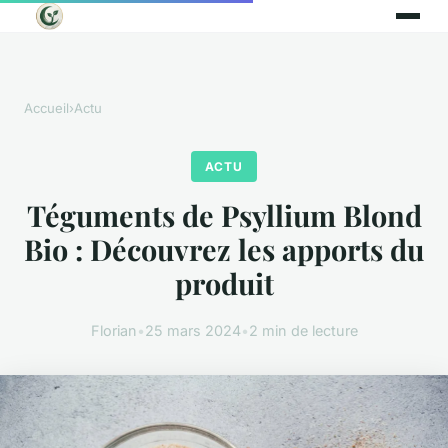
Accueil
›
Actu
ACTU
Téguments de Psyllium Blond
Bio : Découvrez les apports du
produit
Florian
•
25 mars 2024
•
2 min de lecture