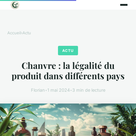
Accueil
›
Actu
ACTU
Chanvre : la légalité du
produit dans différents pays
Florian
•
1 mai 2024
•
3 min de lecture