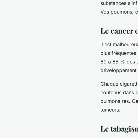
substances s’inf
Vos poumons, en
Le cancer 
Il est malheure
plus fréquentes
80 à 85 % des d
développement d
Chaque cigaret
contenus dans la
pulmonaires. Cel
tumeurs.
Le tabagis