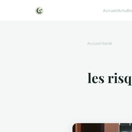
Accueil
Actu
Bi
Accueil
›
Santé
les ris