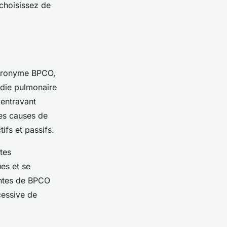
 choisissez de
acronyme BPCO,
adie pulmonaire
 entravant
les causes de
ifs et passifs.
tes
es et se
eintes de BPCO
cessive de