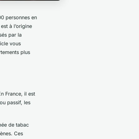
000 personnes en
t à l’origine
és par la
icle vous
rtements plus
 France, il est
u passif, les
mée de tabac
gènes. Ces