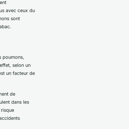
ent
us avec ceux du
mons sont
tabac.
os poumons,
ffet, selon un
st un facteur de
ment de
ulent dans les
 risque
’accidents