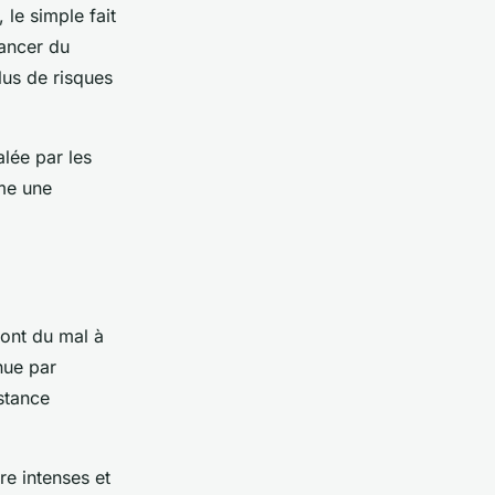
le simple fait
cancer du
us de risques
lée par les
me une
 ont du mal à
nue par
bstance
re intenses et