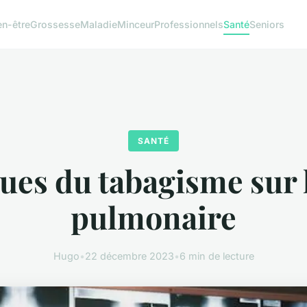
en-être
Grossesse
Maladie
Minceur
Professionnels
Santé
Seniors
SANTÉ
ques du tabagisme sur 
pulmonaire
Hugo
•
22 décembre 2023
•
6 min de lecture