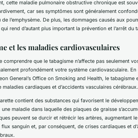
, cette maladie pulmonaire obstructive chronique est souv
ardivement, car ses symptômes sont généralement confond
ou de l’emphysème. De plus, les dommages causés aux pou
 qui rend d’autant plus important la prévention et l’arrêt du 
me et les maladies cardiovasculaires
l de comprendre que le tabagisme n’affecte pas seulement v
alement profondément votre système cardiovasculaire. En e
eon General’s Office on Smoking and Health, le tabagisme e
e maladies cardiaques et d’accidents vasculaires cérébraux.
arette contient des substances qui favorisent le développe
, une maladie dans laquelle des plaques de graisse s’accum
ques peuvent se durcir et rétrécir les artères, augmentant le
 flux sanguin et, par conséquent, de crises cardiaques et d
ébraux.