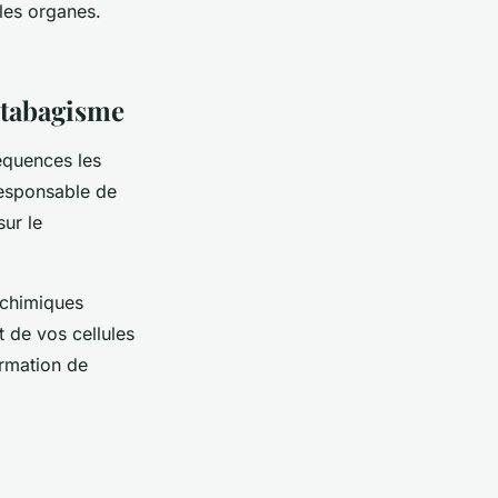
les organes.
 tabagisme
équences les
responsable de
ur le
chimiques
 de vos cellules
ormation de