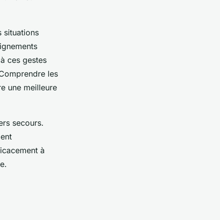
 situations
saignements
 à ces gestes
. Comprendre les
re une meilleure
iers secours.
ent
ficacement à
e.