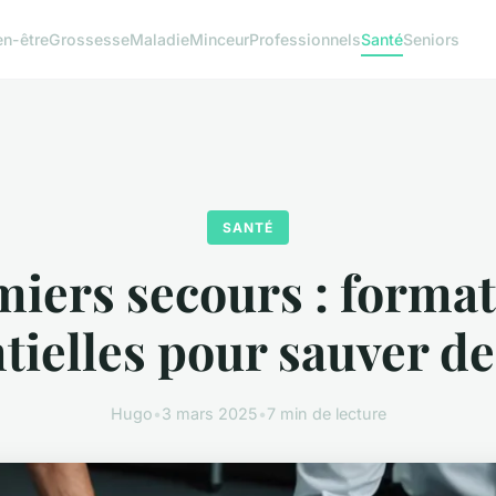
en-être
Grossesse
Maladie
Minceur
Professionnels
Santé
Seniors
SANTÉ
iers secours : forma
tielles pour sauver de
Hugo
•
3 mars 2025
•
7 min de lecture