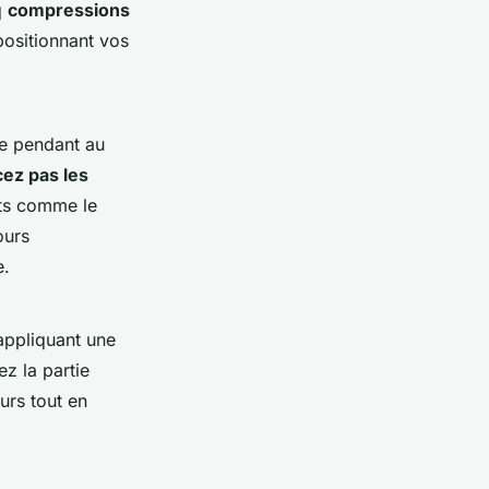
q
compressions
ositionnant vos
de pendant au
ez pas les
its comme le
ours
e.
 appliquant une
ez la partie
urs tout en