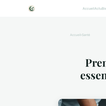
Accueil
Actu
Bi
Accueil
›
Santé
Prem
essen