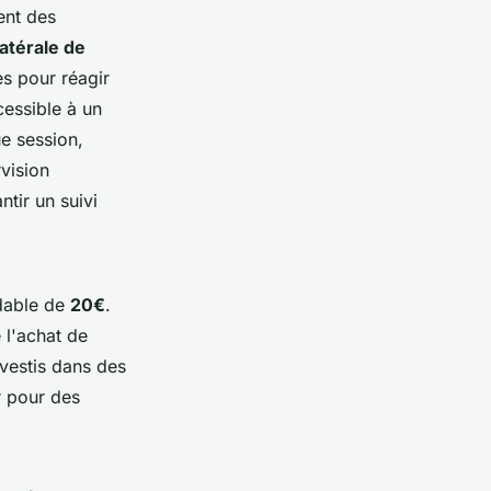
ent des
latérale de
es pour réagir
cessible à un
e session,
vision
tir un suivi
rdable de
20€
.
 l'achat de
nvestis dans des
r pour des