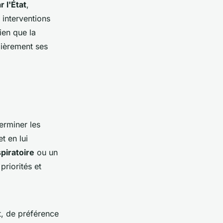
r l'État
,
 interventions
Bien que la
ulièrement ses
erminer les
t en lui
piratoire
ou un
riorités et
t, de préférence