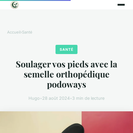
Accueil
›
Santé
SANTÉ
Soulager vos pieds avec la
semelle orthopédique
podoways
Hugo
•
28 août 2024
•
3 min de lecture