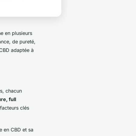
ne en plusieurs
ance, de pureté,
e CBD adaptée à
es, chacun
e, full
 facteurs clés
ée en CBD et sa