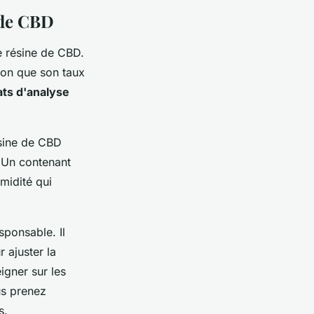
 de CBD
e résine de CBD.
ion que son taux
cats d'analyse
ésine de CBD
. Un contenant
midité qui
sponsable. Il
 ajuster la
igner sur les
us prenez
s.