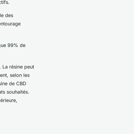
tifs.
le des
'entourage
esque 99% de
. La résine peut
ent, selon les
ésine de CBD
ats souhaités.
érieure,