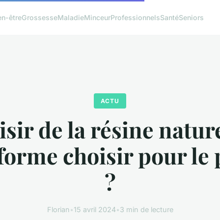
en-être
Grossesse
Maladie
Minceur
Professionnels
Santé
Seniors
ACTU
sir de la résine nature
forme choisir pour le
?
Florian
•
15 avril 2024
•
3 min de lecture