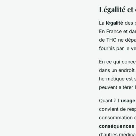
Légalité e
La
légalité
des p
En France et da
de THC ne dépas
fournis par le v
En ce qui conce
dans un endroit 
hermétique est s
peuvent altérer l
Quant à l'
usage
convient de res
consommation en 
conséquences
d'autres médica