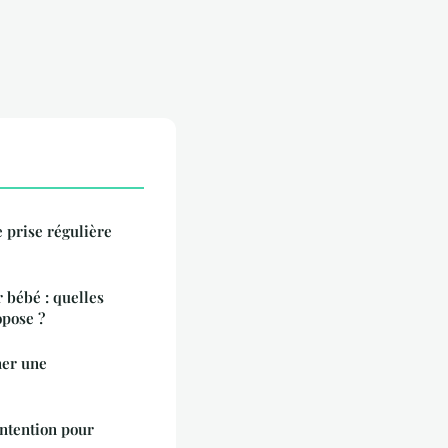
e prise régulière
 bébé : quelles
opose ?
ner une
ontention pour