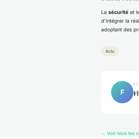
La
sécurité
et l
d'intégrer la ré
adoptant des pr
Actu
EC
F
Fl
← Voir tous les a