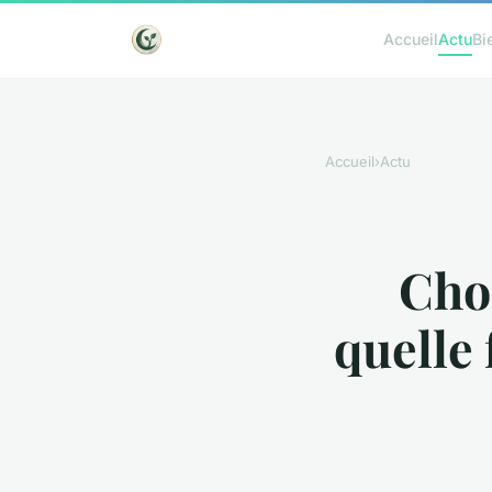
Accueil
Actu
Bi
Accueil
›
Actu
Choi
quelle 