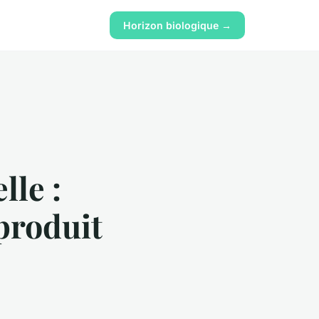
Horizon biologique →
lle :
 produit