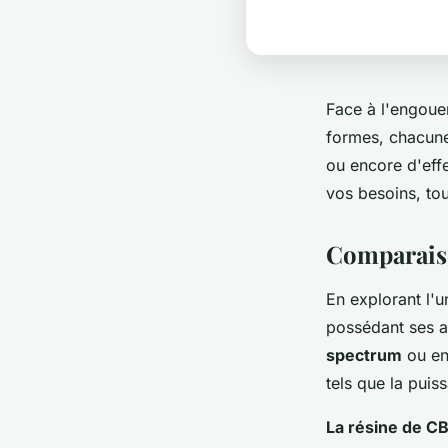
Face à l'engouem
formes, chacune
ou encore d'eff
vos besoins, to
Comparaiso
En explorant l'
possédant ses av
spectrum
ou en
tels que la puis
La résine de C