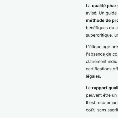
La
qualité pha
avisé. Un guide
méthode de pr
bénéfiques du ca
supercritique, u
L'étiquetage pré
l'absence de co
clairement indi
certifications o
légales.
Le
rapport qual
peuvent être un 
Il est recommand
coût, sans sacrif