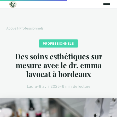
Accueil
›
Professionnels
PROFESSIONNELS
Des soins esthétiques sur
mesure avec le dr. emma
lavocat à bordeaux
Laura
•
8 avril 2025
•
6 min de lecture