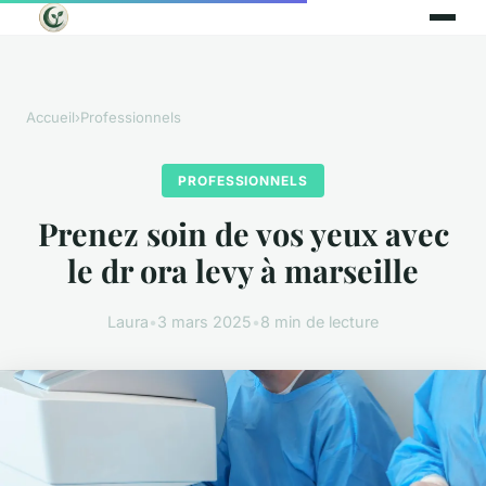
Accueil
›
Professionnels
PROFESSIONNELS
Prenez soin de vos yeux avec
le dr ora levy à marseille
Laura
•
3 mars 2025
•
8 min de lecture